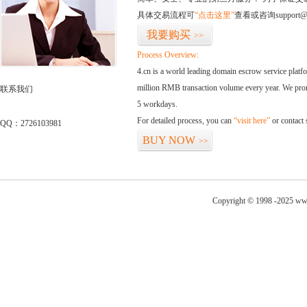
具体交易流程可
“点击这里”
查看或咨询support@
我要购买
>>
Process Overview:
4.cn is a world leading domain escrow service plat
million RMB transaction volume every year. We promi
联系我们
5 workdays.
For detailed process, you can
“visit here”
or contact
QQ：2726103981
BUY NOW
>>
Copyright © 1998 -2025 ww