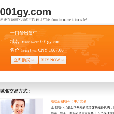
001gy.com
您正在访问的域名可以转让!This domain name is for sale!
一口价出售中！
域名
001gy.com
Domain Name:
售价
CNY 1687.00
Listing Price:
立即购买
BUY NOW
>>
>>
域名交易方式：
通过金名网(4.cn) 中介交易
金名网(4.cn)是全球领先的域名交易服务机
简单、安全、专业的第三方服务！ 为了保证交